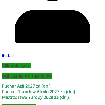
ifutbol
Piłkarski cytat
Odliczanie do turniejów
Puchar Azji 2027 za (dni):
Puchar Narodów Afryki 2027 za (dni)
Mistrzostwa Europy 2028 za (dni):