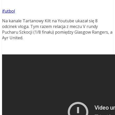
ifutbol
Na kanale Tartanowy Kilt na Youtube ukazał się 8
odcinek vloga. Tym razem relacja z meczu V rundy
Pucharu Szkocji (1/8 finału) pomiędzy Glasgow Rangers, a
Ayr United.