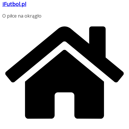
iFutbol.pl
O piłce na okrągło