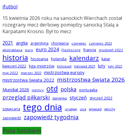
ifutbol
15 kwietnia 2026 roku na sanockich Wierchach został
rozegrany mecz derbowy pomiędzy sanocką Stalą a
Karpatami Krosno. Był to mecz
2021
anglia
argentyna
chorwacja
czerwiec
czerwiec 2022
euro 2024
francja
ekstraklasa
euro
Flashscore
grudzień 2022
historia
kalendarz
hiszpania
holandia
katar
luty
liga mistrzów
kwiecień 2022
listopad
listopad 2021
luty 2022
mistrzostwa europy
maj 2022
marzec 2022
mistrzostwa świata 2026
mistrzostwa świata 2022
otd
polska
Mundial 2026
portugalia
niemcy
przegląd piłkarski
styczeń
styczeń 2022
statystyka
tego dnia
szwajcaria
usa
wywiad
urugwaj
włochy
zapowiedź tygodnia
zapowiedź
Poza boiskiem