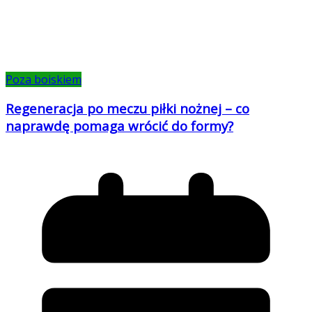
Poza boiskiem
Regeneracja po meczu piłki nożnej – co
naprawdę pomaga wrócić do formy?