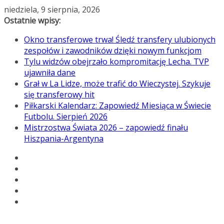
Przejdź
niedziela, 9 sierpnia, 2026
do
Ostatnie wpisy:
treści
Okno transferowe trwa! Śledź transfery ulubionych
zespołów i zawodników dzięki nowym funkcjom
Tylu widzów obejrzało kompromitację Lecha. TVP
ujawniła dane
Grał w La Lidze, może trafić do Wieczystej. Szykuje
się transferowy hit
Piłkarski Kalendarz: Zapowiedź Miesiąca w Świecie
Futbolu. Sierpień 2026
Mistrzostwa Świata 2026 – zapowiedź finału
Hiszpania-Argentyna