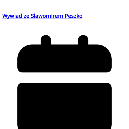
Wywiad ze Sławomirem Peszko