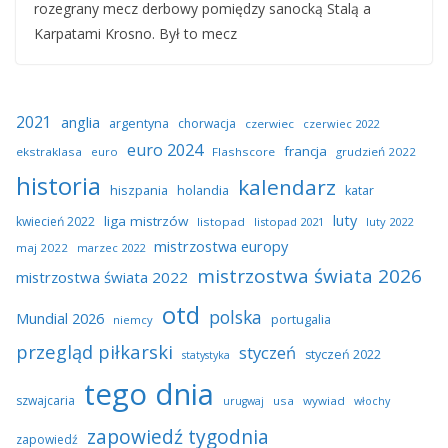
rozegrany mecz derbowy pomiędzy sanocką Stalą a
Karpatami Krosno. Był to mecz
2021
anglia
argentyna
chorwacja
czerwiec
czerwiec 2022
euro 2024
francja
ekstraklasa
euro
Flashscore
grudzień 2022
historia
kalendarz
hiszpania
holandia
katar
luty
liga mistrzów
kwiecień 2022
listopad
listopad 2021
luty 2022
mistrzostwa europy
maj 2022
marzec 2022
mistrzostwa świata 2026
mistrzostwa świata 2022
otd
polska
Mundial 2026
portugalia
niemcy
przegląd piłkarski
styczeń
styczeń 2022
statystyka
tego dnia
szwajcaria
usa
wywiad
urugwaj
włochy
zapowiedź tygodnia
zapowiedź