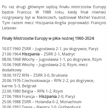
Po raz drugi głównym sędzią finału mistrzostw Europy
będzie Francuz. W 1988 roku, kiedy finał również
rozgrywany był w Niemczech, sędziował Michel Vautrot.
Tym razem mecz Hiszpania-Anglia poprowadzi François
Letexier.
Finały Mistrzostw Europy w piłce nożnej 1960-2024:
10.07.1960 ZSRR – Jugosławia 2-1, po dogrywce, Paryż
21.06.1964
Hiszpania
– ZSRR 2-1, Madryt
08.06.1968 Włochy – Jugosławia 1-1, po dogrywce, Rzym
10.06.1968 Włochy – Jugosławia 2-0, Rzym, mecz
dodatkowy
18.06.1972 RFN – ZSRR 3-0, Bruksela
20.06.1976 Czechosłowacja – RFN 2-2, po dogrywce,
karne: 5-3, Belgrad
22.06.1980 Belgia – RFN 1-2, Rzym
27.06.1984 Francja –
Hiszpania
2-0, Paryż
25.06.1988 ZSRR – Holandia 0-2, Monachium
26.06.1992 Dania – Niemcy 2-0, Gothenburg