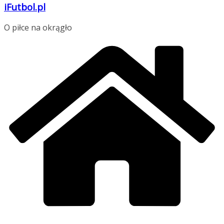
iFutbol.pl
O piłce na okrągło