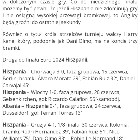
w doliczonym czasie gry. Co do niedzielnego finału
możemy być pewni, że jeżeli Hiszpanie nie zdominują gry
i nie osiągną wysokiej przewagi bramkowej, to Anglicy
będą groźni do ostatniej sekundy.
Również o tytuł króla strzelców turnieju walczy Harry
Kane, który, podobnie jak Dani Olmo, ma na koncie trzy
bramki.
Droga do finału Euro 2024
Hiszpanii
:
Hiszpania
– Chorwacja 3-0, faza grupowa, 15 czerwca,
Berlin, bramki: Álvaro Morata 29′, Fabián Ruiz 32′, Daniel
Carvajal 45′
Hiszpania
– Włochy 1-0, faza grupowa, 20 czerwca,
Gelsenkirchen, gol: Riccardo Calafiori 55′-samobój,
Albania –
Hiszpania
0-1, faza grupowa, 24 czerwca,
Düsseldorf, gol: Ferran Torres 13′
Hiszpania
– Gruzja 4-1, 1/8 finału, 30 czerwca, Kolonia,
bramki: Rodri Hernández 39′, Fabián Ruiz 51′, Nico
Williams 75′, Dani Olmo 83′ – Robin Le Normand 18′-