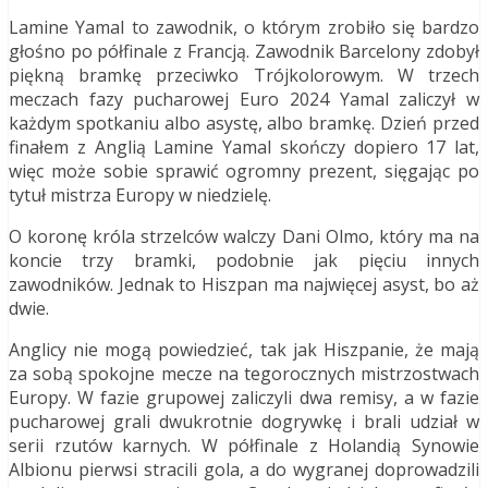
Lamine Yamal to zawodnik, o którym zrobiło się bardzo
głośno po półfinale z Francją. Zawodnik Barcelony zdobył
piękną bramkę przeciwko Trójkolorowym. W trzech
meczach fazy pucharowej Euro 2024 Yamal zaliczył w
każdym spotkaniu albo asystę, albo bramkę. Dzień przed
finałem z Anglią Lamine Yamal skończy dopiero 17 lat,
więc może sobie sprawić ogromny prezent, sięgając po
tytuł mistrza Europy w niedzielę.
O koronę króla strzelców walczy Dani Olmo, który ma na
koncie trzy bramki, podobnie jak pięciu innych
zawodników. Jednak to Hiszpan ma najwięcej asyst, bo aż
dwie.
Anglicy nie mogą powiedzieć, tak jak Hiszpanie, że mają
za sobą spokojne mecze na tegorocznych mistrzostwach
Europy. W fazie grupowej zaliczyli dwa remisy, a w fazie
pucharowej grali dwukrotnie dogrywkę i brali udział w
serii rzutów karnych. W półfinale z Holandią Synowie
Albionu pierwsi stracili gola, a do wygranej doprowadzili