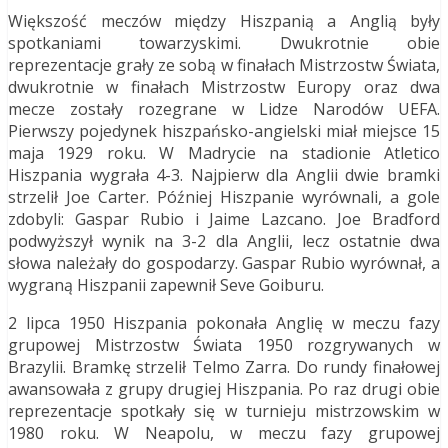
Większość meczów między Hiszpanią a Anglią były
spotkaniami towarzyskimi. Dwukrotnie obie
reprezentacje grały ze sobą w finałach Mistrzostw Świata,
dwukrotnie w finałach Mistrzostw Europy oraz dwa
mecze zostały rozegrane w Lidze Narodów UEFA.
Pierwszy pojedynek hiszpańsko-angielski miał miejsce 15
maja 1929 roku. W Madrycie na stadionie Atletico
Hiszpania wygrała 4-3. Najpierw dla Anglii dwie bramki
strzelił Joe Carter. Później Hiszpanie wyrównali, a gole
zdobyli: Gaspar Rubio i Jaime Lazcano. Joe Bradford
podwyższył wynik na 3-2 dla Anglii, lecz ostatnie dwa
słowa należały do gospodarzy. Gaspar Rubio wyrównał, a
wygraną Hiszpanii zapewnił Seve Goiburu.
2 lipca 1950 Hiszpania pokonała Anglię w meczu fazy
grupowej Mistrzostw Świata 1950 rozgrywanych w
Brazylii. Bramkę strzelił Telmo Zarra. Do rundy finałowej
awansowała z grupy drugiej Hiszpania. Po raz drugi obie
reprezentacje spotkały się w turnieju mistrzowskim w
1980 roku. W Neapolu, w meczu fazy grupowej