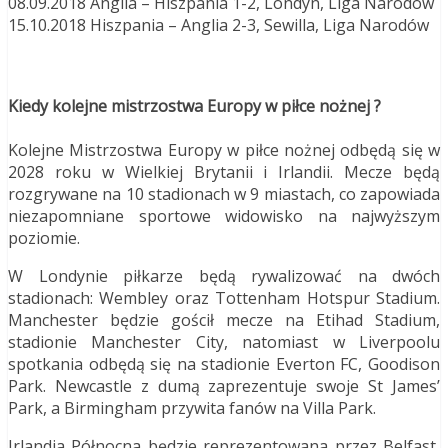
08.09.2018 Anglia – Hiszpania 1-2, Londyn, Liga Narodów
15.10.2018 Hiszpania – Anglia 2-3, Sewilla, Liga Narodów
Kiedy kolejne mistrzostwa Europy w piłce nożnej ?
Kolejne Mistrzostwa Europy w piłce nożnej odbędą się w
2028 roku w Wielkiej Brytanii i Irlandii. Mecze będą
rozgrywane na 10 stadionach w 9 miastach, co zapowiada
niezapomniane sportowe widowisko na najwyższym
poziomie.
W Londynie piłkarze będą rywalizować na dwóch
stadionach: Wembley oraz Tottenham Hotspur Stadium.
Manchester będzie gościł mecze na Etihad Stadium,
stadionie Manchester City, natomiast w Liverpoolu
spotkania odbędą się na stadionie Everton FC, Goodison
Park. Newcastle z dumą zaprezentuje swoje St James’
Park, a Birmingham przywita fanów na Villa Park.
Irlandia Północna będzie reprezentowana przez Belfast,