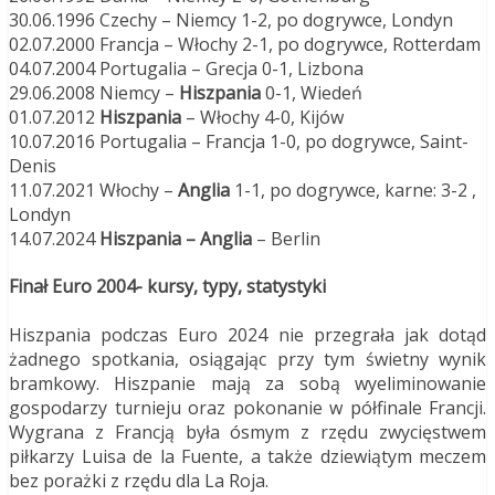
30.06.1996 Czechy – Niemcy 1-2, po dogrywce, Londyn
02.07.2000 Francja – Włochy 2-1, po dogrywce, Rotterdam
04.07.2004 Portugalia – Grecja 0-1, Lizbona
29.06.2008 Niemcy –
Hiszpania
0-1, Wiedeń
01.07.2012
Hiszpania
– Włochy 4-0, Kijów
10.07.2016 Portugalia – Francja 1-0, po dogrywce, Saint-
Denis
11.07.2021 Włochy –
Anglia
1-1, po dogrywce, karne: 3-2 ,
Londyn
14.07.2024
Hiszpania – Anglia
– Berlin
Finał Euro 2004- kursy, typy, statystyki
Hiszpania podczas Euro 2024 nie przegrała jak dotąd
żadnego spotkania, osiągając przy tym świetny wynik
bramkowy. Hiszpanie mają za sobą wyeliminowanie
gospodarzy turnieju oraz pokonanie w półfinale Francji.
Wygrana z Francją była ósmym z rzędu zwycięstwem
piłkarzy Luisa de la Fuente, a także dziewiątym meczem
bez porażki z rzędu dla La Roja.