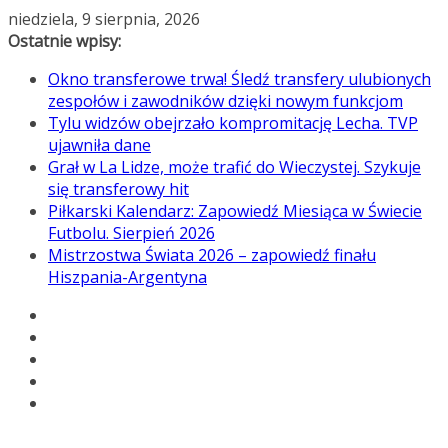
Przejdź
niedziela, 9 sierpnia, 2026
do
Ostatnie wpisy:
treści
Okno transferowe trwa! Śledź transfery ulubionych
zespołów i zawodników dzięki nowym funkcjom
Tylu widzów obejrzało kompromitację Lecha. TVP
ujawniła dane
Grał w La Lidze, może trafić do Wieczystej. Szykuje
się transferowy hit
Piłkarski Kalendarz: Zapowiedź Miesiąca w Świecie
Futbolu. Sierpień 2026
Mistrzostwa Świata 2026 – zapowiedź finału
Hiszpania-Argentyna