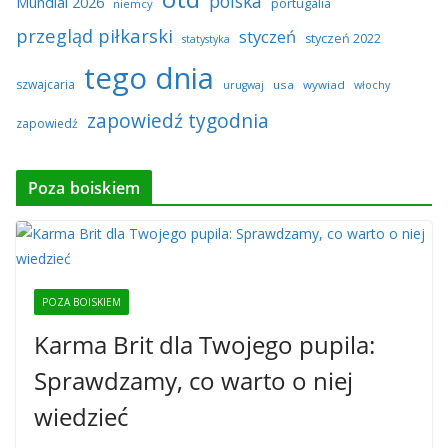
polska
Mundial 2026
portugalia
niemcy
przegląd piłkarski
styczeń
styczeń 2022
statystyka
tego dnia
szwajcaria
usa
wywiad
urugwaj
włochy
zapowiedź tygodnia
zapowiedź
Poza boiskiem
POZA BOISKIEM
Karma Brit dla Twojego pupila:
Sprawdzamy, co warto o niej
wiedzieć