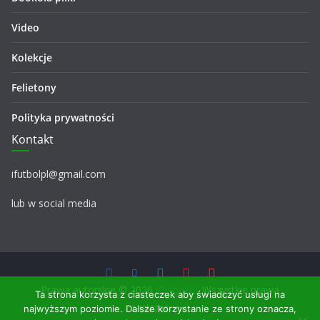
Video
Kolekcje
Felietony
Polityka prywatności
Kontakt
ifutbolpl@gmail.com
lub w social media
Prawa autorskie © 2026
iFutbol.pl
. Wszystkie prawa
Ta strona korzysta z ciasteczek aby świadczyć usługi na
zastrzeżone.
najwyższym poziomie. Dalsze korzystanie ze strony oznacza,