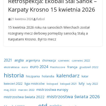
Retrospekcja: Ekoball Stal Sanok –
Karpaty Krosno 15 kwietnia 2026
21 kwietnia 2026
ifutbol
15 kwietnia 2026 roku na sanockich Wierchach został
rozegrany mecz derbowy pomiędzy sanocką Stalą a
Karpatami Krosno. Był to mecz
2021
anglia
argentyna
chorwacja
czerwiec
czerwiec 2022
euro 2024
francja
ekstraklasa
euro
Flashscore
grudzień 2022
historia
kalendarz
hiszpania
holandia
katar
luty
liga mistrzów
kwiecień 2022
listopad
listopad 2021
luty 2022
mistrzostwa europy
maj 2022
marzec 2022
mistrzostwa świata 2026
mistrzostwa świata 2022
otd