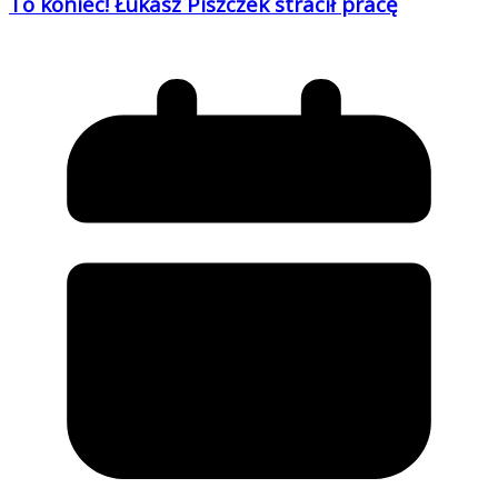
To koniec! Łukasz Piszczek stracił pracę