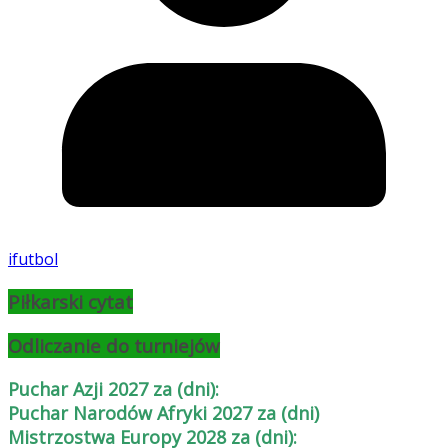
ifutbol
Piłkarski cytat
Odliczanie do turniejów
Puchar Azji 2027 za (dni):
Puchar Narodów Afryki 2027 za (dni)
Mistrzostwa Europy 2028 za (dni):