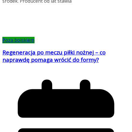
środek. Producent od lat stawia
Poza boiskiem
Regeneracja po meczu piłki nożnej – co
naprawdę pomaga wrócić do formy?