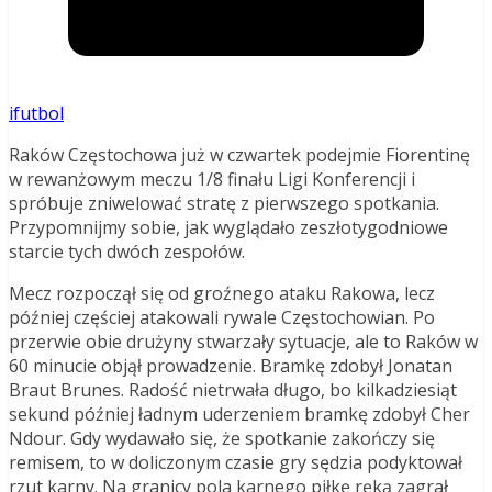
ifutbol
Raków Częstochowa już w czwartek podejmie Fiorentinę
w rewanżowym meczu 1/8 finału Ligi Konferencji i
spróbuje zniwelować stratę z pierwszego spotkania.
Przypomnijmy sobie, jak wyglądało zeszłotygodniowe
starcie tych dwóch zespołów.
Mecz rozpoczął się od groźnego ataku Rakowa, lecz
później częściej atakowali rywale Częstochowian. Po
przerwie obie drużyny stwarzały sytuacje, ale to Raków w
60 minucie objął prowadzenie. Bramkę zdobył Jonatan
Braut Brunes. Radość nietrwała długo, bo kilkadziesiąt
sekund później ładnym uderzeniem bramkę zdobył Cher
Ndour. Gdy wydawało się, że spotkanie zakończy się
remisem, to w doliczonym czasie gry sędzia podyktował
rzut karny. Na granicy pola karnego piłkę ręką zagrał