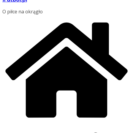
O piłce na okrągło