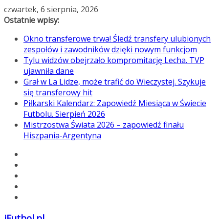
Przejdź
czwartek, 6 sierpnia, 2026
do
Ostatnie wpisy:
treści
Okno transferowe trwa! Śledź transfery ulubionych
zespołów i zawodników dzięki nowym funkcjom
Tylu widzów obejrzało kompromitację Lecha. TVP
ujawniła dane
Grał w La Lidze, może trafić do Wieczystej. Szykuje
się transferowy hit
Piłkarski Kalendarz: Zapowiedź Miesiąca w Świecie
Futbolu. Sierpień 2026
Mistrzostwa Świata 2026 – zapowiedź finału
Hiszpania-Argentyna
iFutbol.pl