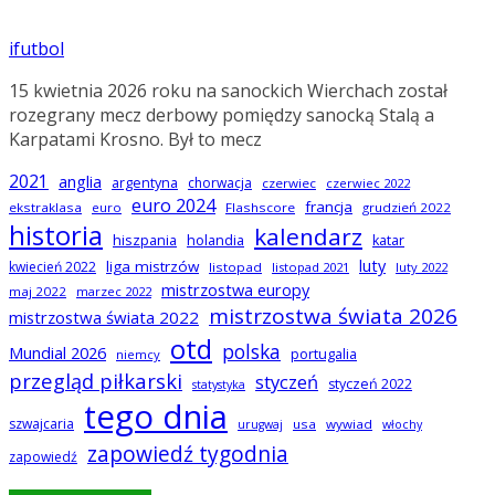
ifutbol
15 kwietnia 2026 roku na sanockich Wierchach został
rozegrany mecz derbowy pomiędzy sanocką Stalą a
Karpatami Krosno. Był to mecz
2021
anglia
argentyna
chorwacja
czerwiec
czerwiec 2022
euro 2024
francja
ekstraklasa
euro
Flashscore
grudzień 2022
historia
kalendarz
hiszpania
holandia
katar
luty
liga mistrzów
kwiecień 2022
listopad
listopad 2021
luty 2022
mistrzostwa europy
maj 2022
marzec 2022
mistrzostwa świata 2026
mistrzostwa świata 2022
otd
polska
Mundial 2026
portugalia
niemcy
przegląd piłkarski
styczeń
styczeń 2022
statystyka
tego dnia
szwajcaria
usa
wywiad
urugwaj
włochy
zapowiedź tygodnia
zapowiedź