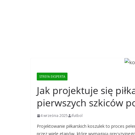
STREFA EKSPERTA
Jak projektuje się pił
pierwszych szkiców p
4 września 2025
ifutbol
Projektowanie piłkarskich koszulek to proces pełe
przez wiele etapów, które wymagają precyzyjnego 