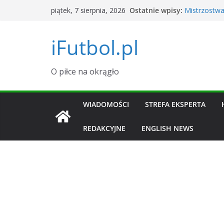
Przejdź
Ostatnie wpisy:
Mistrzostwa
piątek, 7 sierpnia, 2026
do
Argentyna
Okno transf
treści
iFutbol.pl
i zawodnik
Tylu widzów
dane
Grał w La Li
O piłce na okrągło
transferowy 
Piłkarski K
Sierpień 20
WIADOMOŚCI
STREFA EKSPERTA
REDAKCYJNE
ENGLISH NEWS