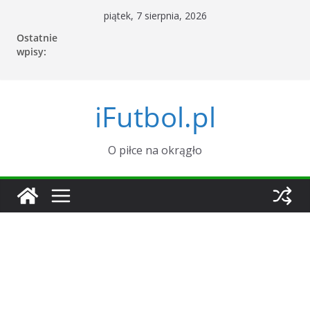
Przejdź
piątek, 7 sierpnia, 2026
do
Ostatnie
treści
wpisy:
iFutbol.pl
O piłce na okrągło