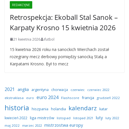
REDAKCYJNE
Retrospekcja: Ekoball Stal Sanok –
Karpaty Krosno 15 kwietnia 2026
21 kwietnia 2026
ifutbol
15 kwietnia 2026 roku na sanockich Wierchach został
rozegrany mecz derbowy pomiędzy sanocką Stalą a
Karpatami Krosno. Był to mecz
2021
anglia
argentyna
chorwacja
czerwiec
czerwiec 2022
euro 2024
francja
ekstraklasa
euro
Flashscore
grudzień 2022
historia
kalendarz
hiszpania
holandia
katar
luty
liga mistrzów
kwiecień 2022
listopad
listopad 2021
luty 2022
mistrzostwa europy
maj 2022
marzec 2022