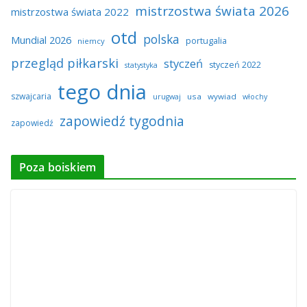
mistrzostwa świata 2026
mistrzostwa świata 2022
otd
polska
Mundial 2026
portugalia
niemcy
przegląd piłkarski
styczeń
styczeń 2022
statystyka
tego dnia
szwajcaria
usa
wywiad
urugwaj
włochy
zapowiedź tygodnia
zapowiedź
Poza boiskiem