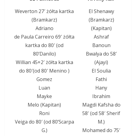
Weverton 27′ żółta kartka
El Shenawy
(Bramkarz)
(Bramkarz)
Adriano
(Kapitan)
de Paula Carreiro 69′ żółta
Ashraf
kartka do 80′ (od
Banoun
80’Danilo)
Bwalya do 58′
Willian 45+2′ żółta kartka
(Ajayi)
do 80′(od 80′ Menino )
El Soulia
Gomez
Fathi
Luan
Hany
Mayke
Ibrahim
Melo (Kapitan)
Magdi Kafsha do
Roni
58′ (od 58′ Sherif
Veiga do 80′ (od 80’Scarpa
M.)
G.)
Mohamed do 75′