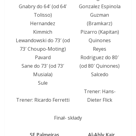
Gnabry do 64′ (od 64′
Gonzalez Espinola
Tolisso)
Guzman
Hernandez
(Bramkarz)
Kimmich
Pizarro (Kapitan)
Lewandowski do 73′ (od
Quinones
73′ Choupo-Moting)
Reyes
Pavard
Rodriguez do 80′
Sane do 73′ (od 73′
(od 80′ Quinones)
Musiala)
Salcedo
Sule
Trener: Hans-
Trener: Ricardo Ferretti
Dieter Flick
Finał- składy
SE Palmeiras
Al-Ahly Kair