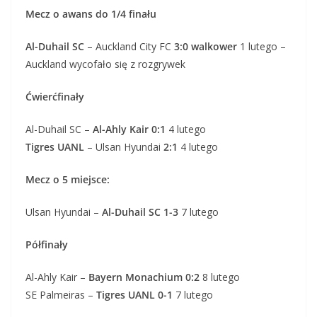
Mecz o awans do 1/4 finału
Al-Duhail SC
– Auckland City FC
3:0 walkower
1 lutego –
Auckland wycofało się z rozgrywek
Ćwierćfinały
Al-Duhail SC –
Al-Ahly Kair
0:1
4 lutego
Tigres UANL
– Ulsan Hyundai
2:1
4 lutego
Mecz o 5 miejsce:
Ulsan Hyundai –
Al-Duhail SC
1-3
7 lutego
Półfinały
Al-Ahly Kair –
Bayern Monachium
0:2
8 lutego
SE Palmeiras –
Tigres UANL
0-1
7 lutego