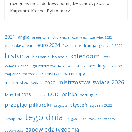
rozegrany mecz derbowy pomiędzy sanocką Stalą a
Karpatami Krosno. Był to mecz
2021
anglia
argentyna
chorwacja
czerwiec
czerwiec 2022
euro 2024
francja
ekstraklasa
euro
Flashscore
grudzień 2022
historia
kalendarz
hiszpania
holandia
katar
luty
liga mistrzów
kwiecień 2022
listopad
listopad 2021
luty 2022
mistrzostwa europy
maj 2022
marzec 2022
mistrzostwa świata 2026
mistrzostwa świata 2022
otd
polska
Mundial 2026
portugalia
niemcy
przegląd piłkarski
styczeń
styczeń 2022
statystyka
tego dnia
szwajcaria
usa
wywiad
urugwaj
włochy
zapowiedź tygodnia
zapowiedź