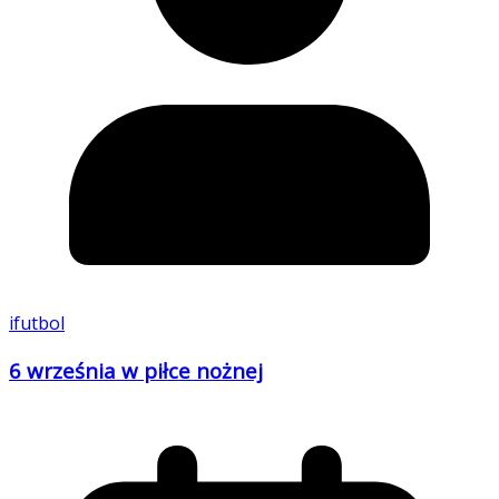
ifutbol
6 września w piłce nożnej