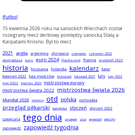
ifutbol
15 kwietnia 2026 roku na sanockich Wierchach został
rozegrany mecz derbowy pomiędzy sanocką Stalą a
Karpatami Krosno. Był to mecz
2021
anglia
argentyna
chorwacja
czerwiec
czerwiec 2022
euro 2024
francja
ekstraklasa
euro
Flashscore
grudzień 2022
historia
kalendarz
hiszpania
holandia
katar
luty
liga mistrzów
kwiecień 2022
listopad
listopad 2021
luty 2022
mistrzostwa europy
maj 2022
marzec 2022
mistrzostwa świata 2026
mistrzostwa świata 2022
otd
polska
Mundial 2026
portugalia
niemcy
przegląd piłkarski
styczeń
styczeń 2022
statystyka
tego dnia
szwajcaria
usa
wywiad
urugwaj
włochy
zapowiedź tygodnia
zapowiedź