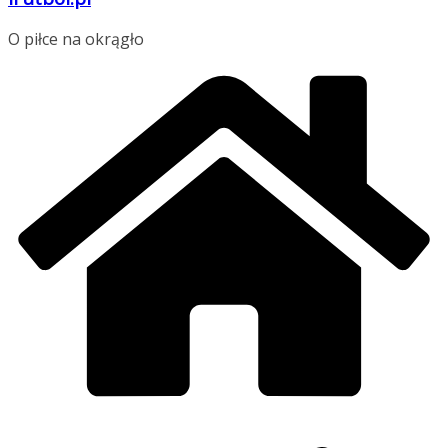
O piłce na okrągło