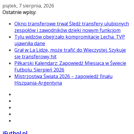
Przejdź
piątek, 7 sierpnia, 2026
do
Ostatnie wpisy:
treści
Okno transferowe trwa! Śledź transfery ulubionych
zespołów i zawodników dzięki nowym funkcjom
Tylu widzów obejrzało kompromitację Lecha. TVP
ujawniła dane
Grał w La Lidze, może trafić do Wieczystej. Szykuje
się transferowy hit
Piłkarski Kalendarz: Zapowiedź Miesiąca w Świecie
Futbolu. Sierpień 2026
Mistrzostwa Świata 2026 – zapowiedź finału
Hiszpania-Argentyna
iFutbol.pl