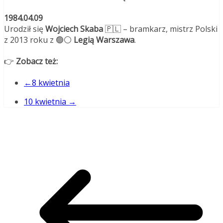
1984.04.09
Urodził się
Wojciech Skaba
🇵🇱 – bramkarz, mistrz Polski
z 2013 roku z 🟢⚪
Legią Warszawa
.
👉
Zobacz też:
←8 kwietnia
10 kwietnia →