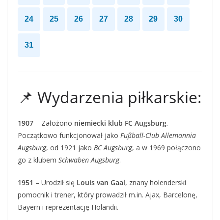
24
25
26
27
28
29
30
31
📌 Wydarzenia piłkarskie:
1907
– Założono
niemiecki klub FC Augsburg
.
Początkowo funkcjonował jako
Fußball-Club Allemannia
Augsburg
, od 1921 jako
BC Augsburg
, a w 1969 połączono
go z klubem
Schwaben Augsburg
.
1951
– Urodził się
Louis van Gaal
, znany holenderski
pomocnik i trener, który prowadził m.in. Ajax, Barcelonę,
Bayern i reprezentację Holandii.