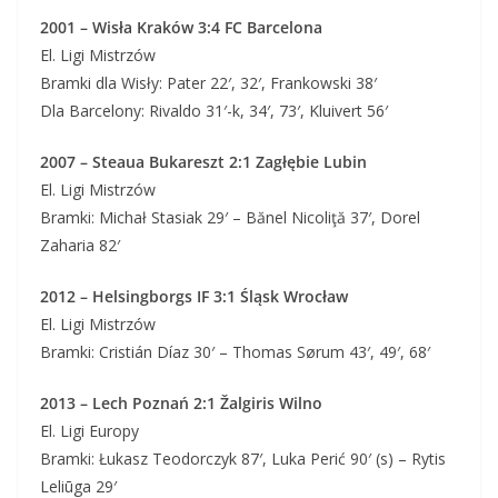
2001 – Wisła Kraków 3:4 FC Barcelona
El. Ligi Mistrzów
Bramki dla Wisły: Pater 22′, 32′, Frankowski 38′
Dla Barcelony: Rivaldo 31′-k, 34′, 73′, Kluivert 56′
2007 – Steaua Bukareszt 2:1 Zagłębie Lubin
El. Ligi Mistrzów
Bramki: Michał Stasiak 29′ – Bănel Nicoliţă 37′, Dorel
Zaharia 82′
2012 – Helsingborgs IF 3:1 Śląsk Wrocław
El. Ligi Mistrzów
Bramki: Cristián Díaz 30′ – Thomas Sørum 43′, 49′, 68′
2013 – Lech Poznań 2:1 Žalgiris Wilno
El. Ligi Europy
Bramki: Łukasz Teodorczyk 87′, Luka Perić 90′ (s) – Rytis
Leliūga 29′