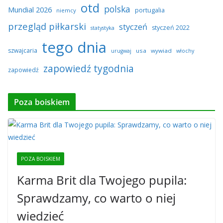
otd
polska
Mundial 2026
portugalia
niemcy
przegląd piłkarski
styczeń
styczeń 2022
statystyka
tego dnia
szwajcaria
usa
wywiad
urugwaj
włochy
zapowiedź tygodnia
zapowiedź
Poza boiskiem
POZA BOISKIEM
Karma Brit dla Twojego pupila:
Sprawdzamy, co warto o niej
wiedzieć