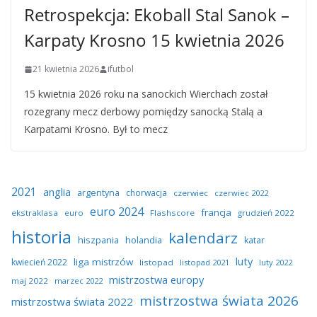
Retrospekcja: Ekoball Stal Sanok –
Karpaty Krosno 15 kwietnia 2026
21 kwietnia 2026
ifutbol
15 kwietnia 2026 roku na sanockich Wierchach został
rozegrany mecz derbowy pomiędzy sanocką Stalą a
Karpatami Krosno. Był to mecz
2021
anglia
argentyna
chorwacja
czerwiec
czerwiec 2022
euro 2024
francja
ekstraklasa
euro
Flashscore
grudzień 2022
historia
kalendarz
hiszpania
holandia
katar
luty
liga mistrzów
kwiecień 2022
listopad
listopad 2021
luty 2022
mistrzostwa europy
maj 2022
marzec 2022
mistrzostwa świata 2026
mistrzostwa świata 2022