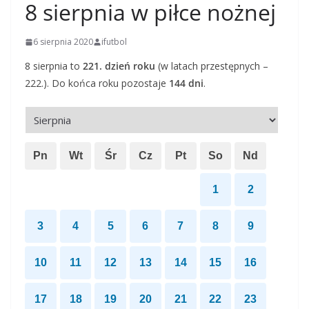
8 sierpnia w piłce nożnej
6 sierpnia 2020
ifutbol
8 sierpnia to
221. dzień roku
(w latach przestępnych –
222.). Do końca roku pozostaje
144 dni
.
Pn
Wt
Śr
Cz
Pt
So
Nd
1
2
3
4
5
6
7
8
9
10
11
12
13
14
15
16
17
18
19
20
21
22
23