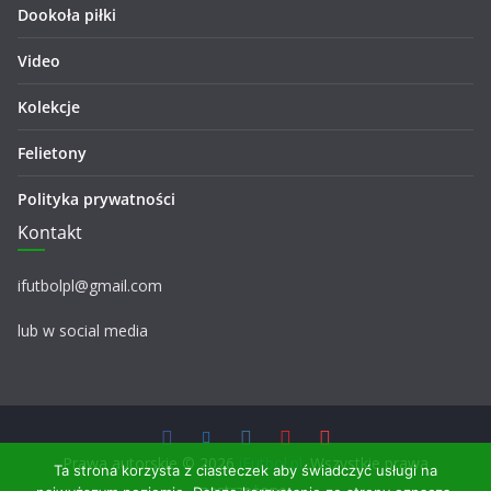
Dookoła piłki
Video
Kolekcje
Felietony
Polityka prywatności
Kontakt
ifutbolpl@gmail.com
lub w social media
Prawa autorskie © 2026
iFutbol.pl
. Wszystkie prawa
Ta strona korzysta z ciasteczek aby świadczyć usługi na
zastrzeżone.