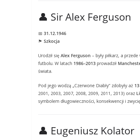
👤 Sir Alex Ferguson
📅
31.12.1946
🏴
Szkocja
Urodził się
Alex Ferguson
– były piłkarz, a przede
futbolu. W latach
1986–2013
prowadził
Mancheste
świata.
Pod jego wodzą „Czerwone Diabły” zdobyły aż
13
2001, 2003, 2007, 2008, 2009, 2011, 2013) oraz
L
symbolem długowieczności, konsekwencji i zwycię
👤 Eugeniusz Kolator