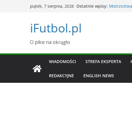
Przejdź
Ostatnie wpisy:
Mistrzostwa
piątek, 7 sierpnia, 2026
do
Argentyna
Okno transf
treści
iFutbol.pl
i zawodnik
Tylu widzów
dane
Grał w La Li
O piłce na okrągło
transferowy 
Piłkarski K
Sierpień 20
WIADOMOŚCI
STREFA EKSPERTA
REDAKCYJNE
ENGLISH NEWS