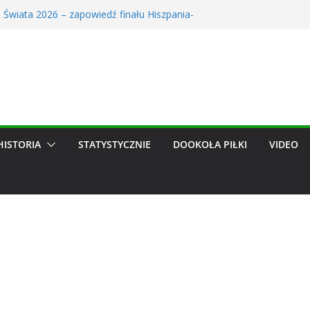
 Świata 2026 – zapowiedź finału Hiszpania-
erowe trwa! Śledź transfery ulubionych zespołów
ów dzięki nowym funkcjom
 obejrzało kompromitację Lecha. TVP ujawniła
dze, może trafić do Wieczystej. Szykuje się
hit
alendarz: Zapowiedź Miesiąca w Świecie Futbolu.
26
HISTORIA
STATYSTYCZNIE
DOOKOŁA PIŁKI
VIDEO