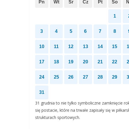
Pn
Wt
Śr
Cz
Pt
So
1
3
4
5
6
7
8
10
11
12
13
14
15
17
18
19
20
21
22
24
25
26
27
28
29
31
31 grudnia to nie tylko symboliczne zamknięcie rok
się postacie, które na trwałe zapisały się w piłkar
strukturach sportowych.