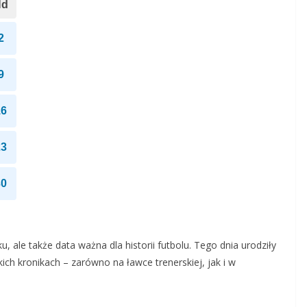
Nd
2
9
16
23
30
u, ale także data ważna dla historii futbolu. Tego dnia urodziły
skich kronikach – zarówno na ławce trenerskiej, jak i w