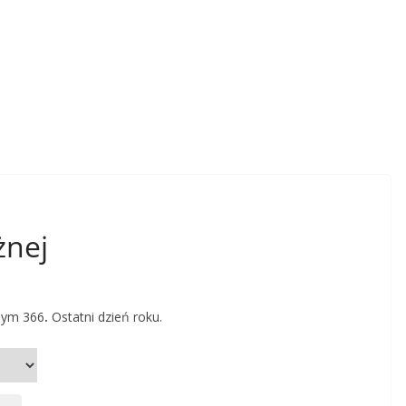
żnej
pnym 366
.
Ostatni dzień roku.