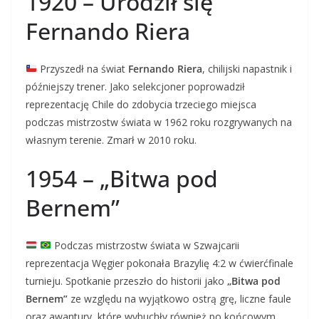
1920 – Urodził się
Fernando Riera
Przyszedł na świat
Fernando Riera
, chilijski napastnik i
późniejszy trener. Jako selekcjoner poprowadził
reprezentację Chile do zdobycia trzeciego miejsca
podczas mistrzostw świata w 1962 roku rozgrywanych na
własnym terenie. Zmarł w 2010 roku.
1954 – „Bitwa pod
Bernem”
Podczas mistrzostw świata w Szwajcarii
reprezentacja Węgier pokonała Brazylię 4:2 w ćwierćfinale
turnieju. Spotkanie przeszło do historii jako
„Bitwa pod
Bernem”
ze względu na wyjątkowo ostrą grę, liczne faule
oraz awantury, które wybuchły również po końcowym