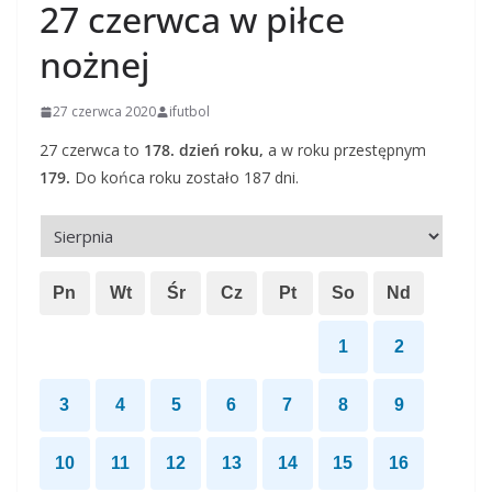
27 czerwca w piłce
nożnej
27 czerwca 2020
ifutbol
27 czerwca to
178. dzień roku,
a w roku przestępnym
179.
Do końca roku zostało 187 dni.
Pn
Wt
Śr
Cz
Pt
So
Nd
1
2
3
4
5
6
7
8
9
10
11
12
13
14
15
16