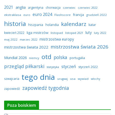
2021
anglia
argentyna
chorwacja
czerwiec
czerwiec 2022
euro 2024
francja
ekstraklasa
euro
Flashscore
grudzień 2022
historia
kalendarz
hiszpania
holandia
katar
luty
liga mistrzów
kwiecień 2022
listopad
listopad 2021
luty 2022
mistrzostwa europy
maj 2022
marzec 2022
mistrzostwa świata 2026
mistrzostwa świata 2022
otd
polska
Mundial 2026
portugalia
niemcy
przegląd piłkarski
styczeń
styczeń 2022
statystyka
tego dnia
szwajcaria
usa
wywiad
urugwaj
włochy
zapowiedź tygodnia
zapowiedź
Poza boiskiem