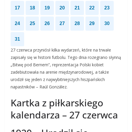
17
18
19
20
21
22
23
24
25
26
27
28
29
30
31
27 czerwca przyniósł kilka wydarzeń, które na trwałe
zapisały się w historii futbolu. Tego dnia rozegrano słynną
„Bitwę pod Bernem”, reprezentacja Polski kobiet
zadebiutowała na arenie międzynarodowej, a także
urodził się jeden z najwybitniejszych hiszpańskich
napastników – Raúl González.
Kartka z piłkarskiego
kalendarza – 27 czerwca