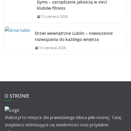
Gyms – zarządzanie jakością w sieci
klubów fitness
10 czerwca 2026
Drzwi wewnętrzne Lublin – nowoczesne
rozwiązania do każdego wnętrza
10 czerwca 2026
O STRONIE
Ifutbol.pl to miejsce dla prawdziwego kibica piłki nożnej. Tutaj
znajdziesz interesujące cię wiadomości oraz przydatne