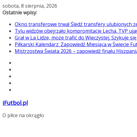
Przejdź
sobota, 8 sierpnia, 2026
do
Ostatnie wpisy:
treści
Okno transferowe trwa! Śledź transfery ulubionych 
Tylu widzów obejrzało kompromitację Lecha. TVP uja
Grał w La Lidze, może trafić do Wieczystej. Szykuje si
Piłkarski Kalendarz: Zapowiedź Miesiąca w Świecie Fu
Mistrzostwa Świata 2026 – zapowiedź finału Hiszpan
iFutbol.pl
O piłce na okrągło