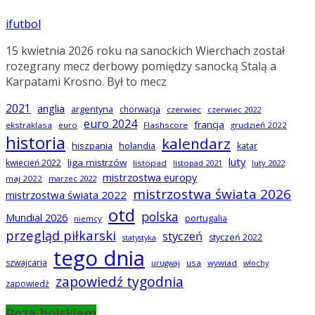
ifutbol
15 kwietnia 2026 roku na sanockich Wierchach został
rozegrany mecz derbowy pomiędzy sanocką Stalą a
Karpatami Krosno. Był to mecz
2021
anglia
argentyna
chorwacja
czerwiec
czerwiec 2022
euro 2024
francja
ekstraklasa
euro
Flashscore
grudzień 2022
historia
kalendarz
hiszpania
holandia
katar
luty
liga mistrzów
kwiecień 2022
listopad
listopad 2021
luty 2022
mistrzostwa europy
maj 2022
marzec 2022
mistrzostwa świata 2026
mistrzostwa świata 2022
otd
polska
Mundial 2026
portugalia
niemcy
przegląd piłkarski
styczeń
styczeń 2022
statystyka
tego dnia
szwajcaria
usa
wywiad
urugwaj
włochy
zapowiedź tygodnia
zapowiedź
Poza boiskiem