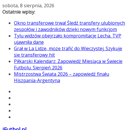
Przejdź
sobota, 8 sierpnia, 2026
do
Ostatnie wpisy:
treści
Okno transferowe trwa! Śledź transfery ulubionych
zespołów i zawodników dzięki nowym funkcjom
Tylu widzów obejrzało kompromitację Lecha. TVP
ujawniła dane
Grał w La Lidze, może trafić do Wieczystej. Szykuje
się transferowy hit
Piłkarski Kalendarz: Zapowiedź Miesiąca w Świecie
Futbolu. Sierpień 2026
Mistrzostwa Świata 2026 – zapowiedź finału
Hiszpania-Argentyna
iFutbol.pl