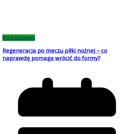
Poza boiskiem
Regeneracja po meczu piłki nożnej – co
naprawdę pomaga wrócić do formy?