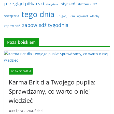
przegląd piłkarski
styczeń
styczeń 2022
statystyka
tego dnia
szwajcaria
usa
wywiad
urugwaj
włochy
zapowiedź tygodnia
zapowiedź
Poza boiskiem
POZA BOISKIEM
Karma Brit dla Twojego pupila:
Sprawdzamy, co warto o niej
wiedzieć
15 lipca 2026
ifutbol