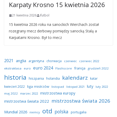
Karpaty Krosno 15 kwietnia 2026
21 kwietnia 2026
ifutbol
15 kwietnia 2026 roku na sanockich Wierchach został
rozegrany mecz derbowy pomiędzy sanocką Stalą a
Karpatami Krosno. Był to mecz
2021
anglia
argentyna
chorwacja
czerwiec
czerwiec 2022
euro 2024
francja
ekstraklasa
euro
Flashscore
grudzień 2022
historia
kalendarz
hiszpania
holandia
katar
luty
liga mistrzów
kwiecień 2022
listopad
listopad 2021
luty 2022
mistrzostwa europy
maj 2022
marzec 2022
mistrzostwa świata 2026
mistrzostwa świata 2022
otd
polska
Mundial 2026
portugalia
niemcy