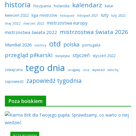
historia
kalendarz
hiszpania
holandia
katar
luty
liga mistrzów
kwiecień 2022
listopad
listopad 2021
luty 2022
mistrzostwa europy
maj 2022
marzec 2022
mistrzostwa świata 2026
mistrzostwa świata 2022
otd
polska
Mundial 2026
portugalia
niemcy
przegląd piłkarski
styczeń
styczeń 2022
statystyka
tego dnia
szwajcaria
usa
wywiad
urugwaj
włochy
zapowiedź tygodnia
zapowiedź
Poza boiskiem
POZA BOISKIEM