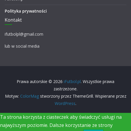
Polityka prywatności
Kontakt
ifutbolpl@gmail.com
lub w social media
Prawa autorskie © 2026
iFutbol.pl
. Wszystkie prawa
zastrzeżone.
Motyw:
ColorMag
stworzony przez ThemeGrill. Wspierane przez
WordPress
.
Ta strona korzysta z ciasteczek aby świadczyć usługi na
najwyższym poziomie. Dalsze korzystanie ze strony