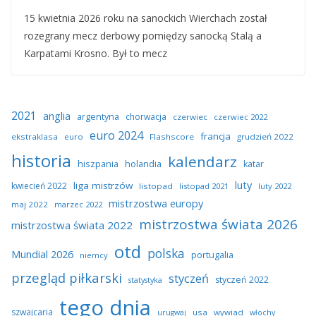
15 kwietnia 2026 roku na sanockich Wierchach został
rozegrany mecz derbowy pomiędzy sanocką Stalą a
Karpatami Krosno. Był to mecz
2021
anglia
argentyna
chorwacja
czerwiec
czerwiec 2022
euro 2024
francja
ekstraklasa
euro
Flashscore
grudzień 2022
historia
kalendarz
hiszpania
holandia
katar
luty
liga mistrzów
kwiecień 2022
listopad
listopad 2021
luty 2022
mistrzostwa europy
maj 2022
marzec 2022
mistrzostwa świata 2026
mistrzostwa świata 2022
otd
polska
Mundial 2026
portugalia
niemcy
przegląd piłkarski
styczeń
styczeń 2022
statystyka
tego dnia
szwajcaria
usa
wywiad
urugwaj
włochy