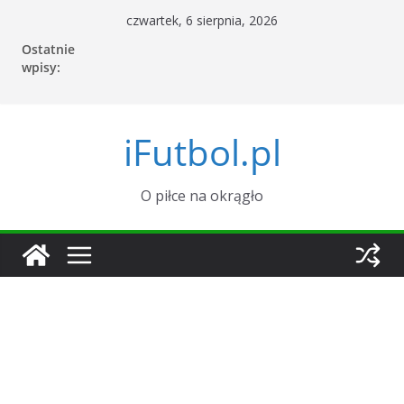
Przejdź
czwartek, 6 sierpnia, 2026
do
Ostatnie
treści
wpisy:
iFutbol.pl
O piłce na okrągło