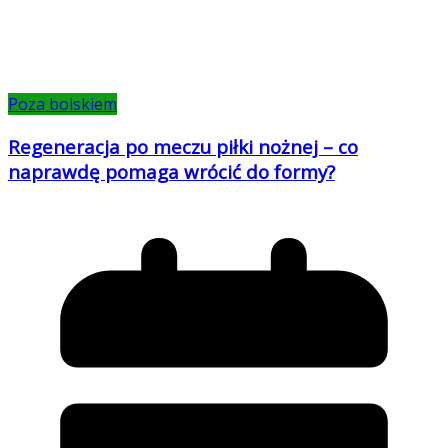
Poza boiskiem
Regeneracja po meczu piłki nożnej – co
naprawdę pomaga wrócić do formy?