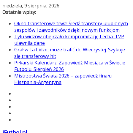
Przejdź
niedziela, 9 sierpnia, 2026
do
Ostatnie wpisy:
treści
Okno transferowe trwa! Śledź transfery ulubionych
zespołów i zawodników dzięki nowym funkcjom
Tylu widzów obejrzało kompromitację Lecha. TVP
ujawniła dane
Grał w La Lidze, może trafić do Wieczystej. Szykuje
się transferowy hit
Piłkarski Kalendarz: Zapowiedź Miesiąca w Świecie
Futbolu. Sierpień 2026
Mistrzostwa Świata 2026 – zapowiedź finału
Hiszpania-Argentyna
iFutbol.pl