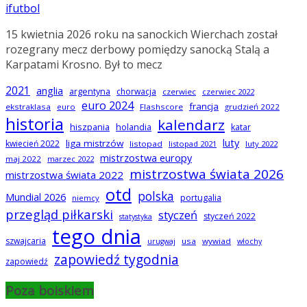
ifutbol
15 kwietnia 2026 roku na sanockich Wierchach został
rozegrany mecz derbowy pomiędzy sanocką Stalą a
Karpatami Krosno. Był to mecz
2021
anglia
argentyna
chorwacja
czerwiec
czerwiec 2022
euro 2024
francja
ekstraklasa
euro
Flashscore
grudzień 2022
historia
kalendarz
hiszpania
holandia
katar
luty
liga mistrzów
kwiecień 2022
listopad
listopad 2021
luty 2022
mistrzostwa europy
maj 2022
marzec 2022
mistrzostwa świata 2026
mistrzostwa świata 2022
otd
polska
Mundial 2026
portugalia
niemcy
przegląd piłkarski
styczeń
styczeń 2022
statystyka
tego dnia
szwajcaria
usa
wywiad
urugwaj
włochy
zapowiedź tygodnia
zapowiedź
Poza boiskiem