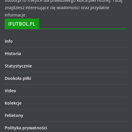
Ifutbol.pl to miejsce dla prawdziwego kibica piłki nożnej. Tutaj
znajdziesz interesujące cię wiadomości oraz przydatne
informacje .
IFUTBOL.PL
Info
Historia
Statystycznie
Dookoła piłki
Video
Kolekcje
Felietony
Polityka prywatności