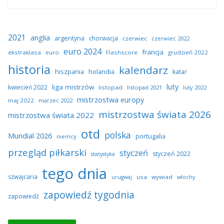
2021
anglia
argentyna
chorwacja
czerwiec
czerwiec 2022
euro 2024
francja
ekstraklasa
euro
Flashscore
grudzień 2022
historia
kalendarz
hiszpania
holandia
katar
luty
liga mistrzów
kwiecień 2022
listopad
listopad 2021
luty 2022
mistrzostwa europy
maj 2022
marzec 2022
mistrzostwa świata 2026
mistrzostwa świata 2022
otd
polska
Mundial 2026
portugalia
niemcy
przegląd piłkarski
styczeń
styczeń 2022
statystyka
tego dnia
szwajcaria
usa
wywiad
urugwaj
włochy
zapowiedź tygodnia
zapowiedź