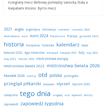
rozegrany mecz derbowy pomiędzy sanocką Stalą a
Karpatami Krosno. Był to mecz
2021
anglia
argentyna
chorwacja
czerwiec
czerwiec 2022
euro 2024
francja
ekstraklasa
euro
Flashscore
grudzień 2022
historia
kalendarz
hiszpania
holandia
katar
luty
liga mistrzów
kwiecień 2022
listopad
listopad 2021
luty 2022
mistrzostwa europy
maj 2022
marzec 2022
mistrzostwa świata 2026
mistrzostwa świata 2022
otd
polska
Mundial 2026
portugalia
niemcy
przegląd piłkarski
styczeń
styczeń 2022
statystyka
tego dnia
szwajcaria
usa
wywiad
urugwaj
włochy
zapowiedź tygodnia
zapowiedź