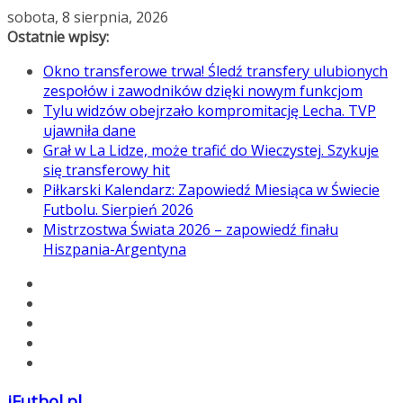
Przejdź
sobota, 8 sierpnia, 2026
do
Ostatnie wpisy:
treści
Okno transferowe trwa! Śledź transfery ulubionych
zespołów i zawodników dzięki nowym funkcjom
Tylu widzów obejrzało kompromitację Lecha. TVP
ujawniła dane
Grał w La Lidze, może trafić do Wieczystej. Szykuje
się transferowy hit
Piłkarski Kalendarz: Zapowiedź Miesiąca w Świecie
Futbolu. Sierpień 2026
Mistrzostwa Świata 2026 – zapowiedź finału
Hiszpania-Argentyna
iFutbol.pl