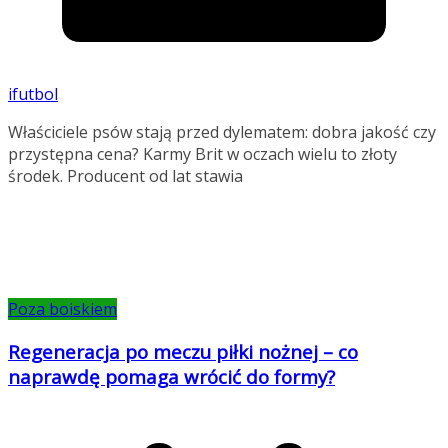
ifutbol
Właściciele psów stają przed dylematem: dobra jakość czy
przystępna cena? Karmy Brit w oczach wielu to złoty
środek. Producent od lat stawia
Poza boiskiem
Regeneracja po meczu piłki nożnej – co
naprawdę pomaga wrócić do formy?