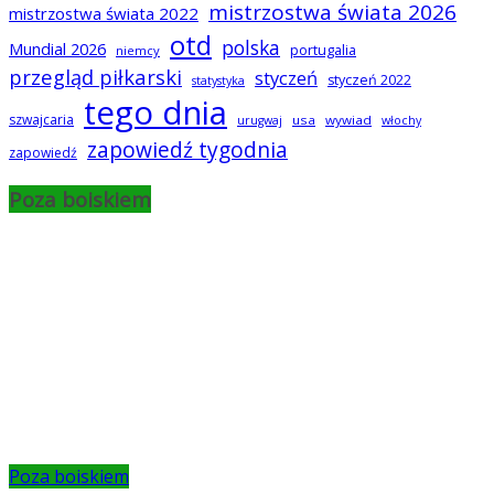
mistrzostwa świata 2026
mistrzostwa świata 2022
otd
polska
Mundial 2026
portugalia
niemcy
przegląd piłkarski
styczeń
styczeń 2022
statystyka
tego dnia
szwajcaria
usa
wywiad
urugwaj
włochy
zapowiedź tygodnia
zapowiedź
Poza boiskiem
Poza boiskiem