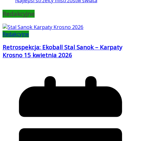
Najlepsi strzelcy mistrzostw świata
Redakcyjne
Redakcyjne
Retrospekcja: Ekoball Stal Sanok – Karpaty
Krosno 15 kwietnia 2026