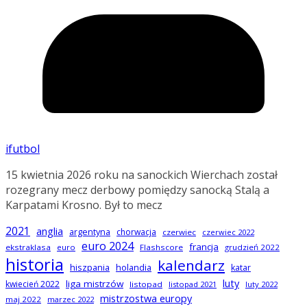
ifutbol
15 kwietnia 2026 roku na sanockich Wierchach został
rozegrany mecz derbowy pomiędzy sanocką Stalą a
Karpatami Krosno. Był to mecz
2021
anglia
argentyna
chorwacja
czerwiec
czerwiec 2022
euro 2024
francja
ekstraklasa
euro
Flashscore
grudzień 2022
historia
kalendarz
hiszpania
holandia
katar
luty
liga mistrzów
kwiecień 2022
listopad
listopad 2021
luty 2022
mistrzostwa europy
maj 2022
marzec 2022