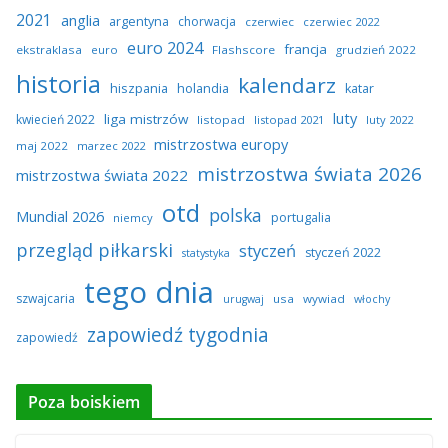
2021
anglia
argentyna
chorwacja
czerwiec
czerwiec 2022
euro 2024
francja
ekstraklasa
euro
Flashscore
grudzień 2022
historia
kalendarz
hiszpania
holandia
katar
luty
liga mistrzów
kwiecień 2022
listopad
listopad 2021
luty 2022
mistrzostwa europy
maj 2022
marzec 2022
mistrzostwa świata 2026
mistrzostwa świata 2022
otd
polska
Mundial 2026
portugalia
niemcy
przegląd piłkarski
styczeń
styczeń 2022
statystyka
tego dnia
szwajcaria
usa
wywiad
urugwaj
włochy
zapowiedź tygodnia
zapowiedź
Poza boiskiem