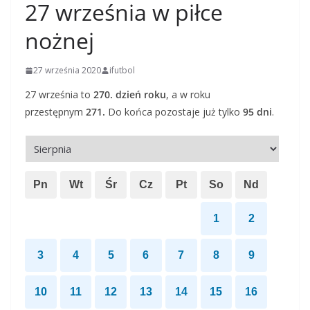
27 września w piłce
nożnej
27 września 2020
ifutbol
27 września to
270. dzień roku
, a w roku
przestępnym
271.
Do końca pozostaje już tylko
95 dni
.
Pn
Wt
Śr
Cz
Pt
So
Nd
1
2
3
4
5
6
7
8
9
10
11
12
13
14
15
16