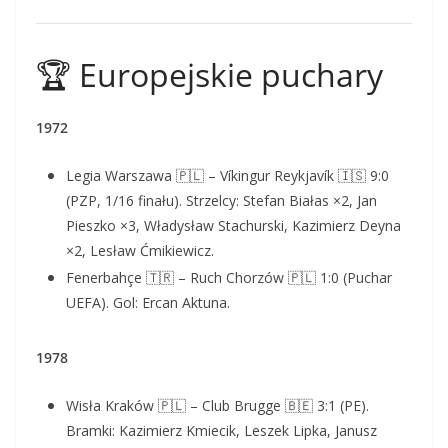
🏆 Europejskie puchary
1972
Legia Warszawa 🇵🇱 – Víkingur Reykjavík 🇮🇸 9:0
(PZP, 1/16 finału). Strzelcy: Stefan Białas ×2, Jan
Pieszko ×3, Władysław Stachurski, Kazimierz Deyna
×2, Lesław Ćmikiewicz.
Fenerbahçe 🇹🇷 – Ruch Chorzów 🇵🇱 1:0 (Puchar
UEFA). Gol: Ercan Aktuna.
1978
Wisła Kraków 🇵🇱 – Club Brugge 🇧🇪 3:1 (PE).
Bramki: Kazimierz Kmiecik, Leszek Lipka, Janusz