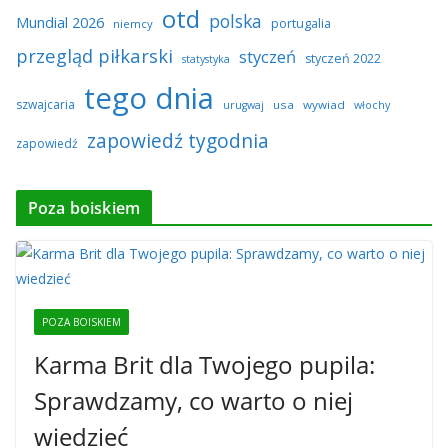
otd
polska
Mundial 2026
portugalia
niemcy
przegląd piłkarski
styczeń
styczeń 2022
statystyka
tego dnia
szwajcaria
usa
wywiad
urugwaj
włochy
zapowiedź tygodnia
zapowiedź
Poza boiskiem
POZA BOISKIEM
Karma Brit dla Twojego pupila:
Sprawdzamy, co warto o niej
wiedzieć