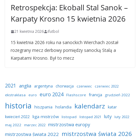
Retrospekcja: Ekoball Stal Sanok –
Karpaty Krosno 15 kwietnia 2026
21 kwietnia 2026
ifutbol
15 kwietnia 2026 roku na sanockich Wierchach został
rozegrany mecz derbowy pomiędzy sanocką Stalą a
Karpatami Krosno. Był to mecz
2021
anglia
argentyna
chorwacja
czerwiec
czerwiec 2022
euro 2024
francja
ekstraklasa
euro
Flashscore
grudzień 2022
historia
kalendarz
hiszpania
holandia
katar
luty
liga mistrzów
kwiecień 2022
listopad
listopad 2021
luty 2022
mistrzostwa europy
maj 2022
marzec 2022
mistrzostwa świata 2026
mistrzostwa świata 2022