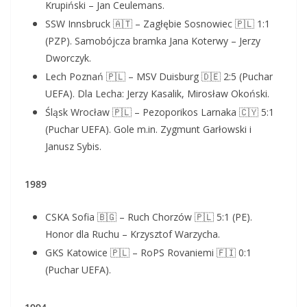
Krupiński – Jan Ceulemans.
SSW Innsbruck 🇦🇹 – Zagłębie Sosnowiec 🇵🇱 1:1
(PZP). Samobójcza bramka Jana Koterwy – Jerzy
Dworczyk.
Lech Poznań 🇵🇱 – MSV Duisburg 🇩🇪 2:5 (Puchar
UEFA). Dla Lecha: Jerzy Kasalik, Mirosław Okoński.
Śląsk Wrocław 🇵🇱 – Pezoporikos Larnaka 🇨🇾 5:1
(Puchar UEFA). Gole m.in. Zygmunt Garłowski i
Janusz Sybis.
1989
CSKA Sofia 🇧🇬 – Ruch Chorzów 🇵🇱 5:1 (PE).
Honor dla Ruchu – Krzysztof Warzycha.
GKS Katowice 🇵🇱 – RoPS Rovaniemi 🇫🇮 0:1
(Puchar UEFA).