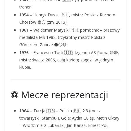
trener.
1954
– Henryk Dusza 🇵🇱, mistrz Polski z Ruchem
Chorzów 🔵⚪ (zm. 2013).
1961
– Waldemar Matysik 🇵🇱, pomocnik – brązowy
medalista MŚ 1982, trzykrotny mistrz Polski z
Górnikiem Zabrze ⚫⚪🔴.
1976
– Francesco Totti 🇮🇹, legenda AS Roma 🟡🔴,
mistrz świata 2006, całą karierę spędził w jednym
klubie.
⚽ Mecze reprezentacji
1964
– Turcja 🇹🇷 – Polska 🇵🇱 2:3 (mecz
towarzyski, Stambuł). Gole: Aydin Güleş, Metin Oktay
– Włodzimierz Lubański, Jan Banaś, Ernest Pol.