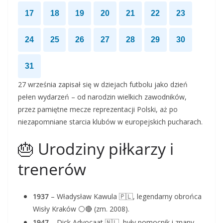
17
18
19
20
21
22
23
24
25
26
27
28
29
30
31
27 września zapisał się w dziejach futbolu jako dzień
pełen wydarzeń – od narodzin wielkich zawodników,
przez pamiętne mecze reprezentacji Polski, aż po
niezapomniane starcia klubów w europejskich pucharach.
🎂 Urodziny piłkarzy i
trenerów
1937
– Władysław Kawula 🇵🇱, legendarny obrońca
Wisły Kraków ⚪🔴 (zm. 2008).
1947
– Dick Advocaat 🇳🇱, były pomocnik i znany