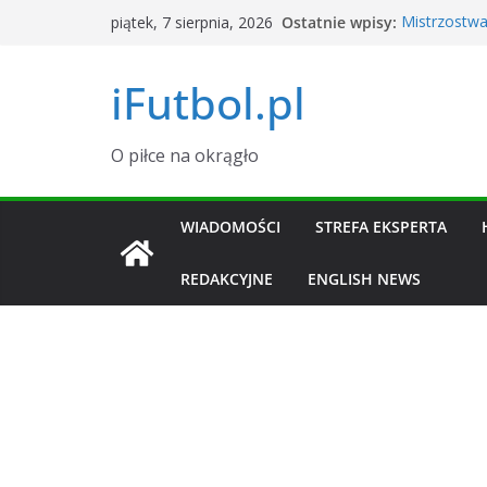
Przejdź
Ostatnie wpisy:
Mistrzostwa
piątek, 7 sierpnia, 2026
do
Argentyna
Okno transf
treści
iFutbol.pl
i zawodnik
Tylu widzów
dane
Grał w La Li
O piłce na okrągło
transferowy 
Piłkarski K
Sierpień 20
WIADOMOŚCI
STREFA EKSPERTA
REDAKCYJNE
ENGLISH NEWS