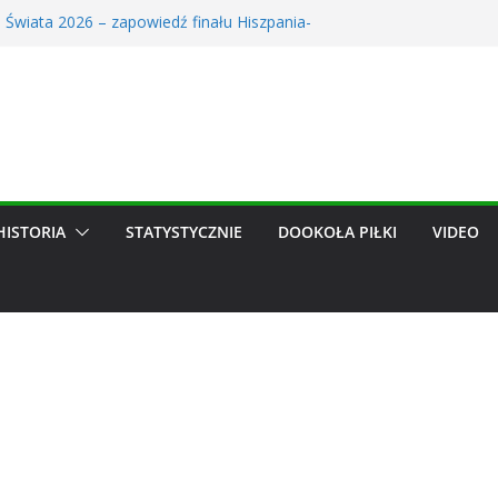
 Świata 2026 – zapowiedź finału Hiszpania-
erowe trwa! Śledź transfery ulubionych zespołów
ów dzięki nowym funkcjom
 obejrzało kompromitację Lecha. TVP ujawniła
dze, może trafić do Wieczystej. Szykuje się
hit
alendarz: Zapowiedź Miesiąca w Świecie Futbolu.
26
HISTORIA
STATYSTYCZNIE
DOOKOŁA PIŁKI
VIDEO