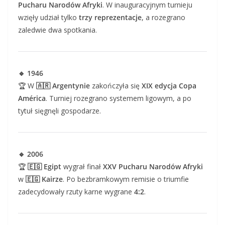
Pucharu Narodów Afryki
. W inauguracyjnym turnieju
wzięły udział tylko
trzy reprezentacje
, a rozegrano
zaledwie dwa spotkania.
🔹 1946
🏆 W
🇦🇷 Argentynie
zakończyła się
XIX edycja Copa
América
. Turniej rozegrano systemem ligowym, a po
tytuł sięgnęli gospodarze.
🔹 2006
🏆
🇪🇬 Egipt
wygrał finał
XXV Pucharu Narodów Afryki
w
🇪🇬 Kairze
. Po bezbramkowym remisie o triumfie
zadecydowały rzuty karne wygrane
4:2
.