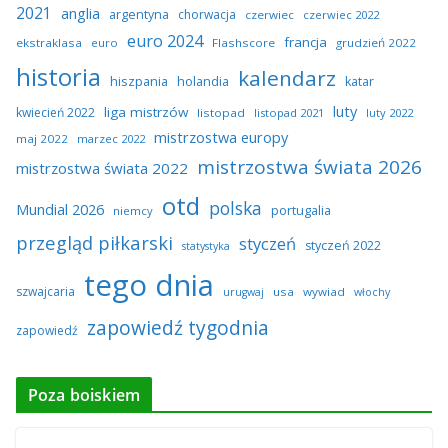
2021
anglia
argentyna
chorwacja
czerwiec
czerwiec 2022
euro 2024
francja
ekstraklasa
euro
Flashscore
grudzień 2022
historia
kalendarz
hiszpania
holandia
katar
luty
liga mistrzów
kwiecień 2022
listopad
listopad 2021
luty 2022
mistrzostwa europy
maj 2022
marzec 2022
mistrzostwa świata 2026
mistrzostwa świata 2022
otd
polska
Mundial 2026
portugalia
niemcy
przegląd piłkarski
styczeń
styczeń 2022
statystyka
tego dnia
szwajcaria
usa
wywiad
urugwaj
włochy
zapowiedź tygodnia
zapowiedź
Poza boiskiem