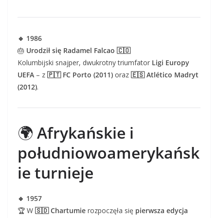
🔹 1986
🎂
Urodził się Radamel Falcao 🇨🇴
Kolumbijski snajper, dwukrotny triumfator
Ligi Europy
UEFA
– z
🇵🇹 FC Porto (2011)
oraz
🇪🇸 Atlético Madryt
(2012)
.
🌍
Afrykańskie i
południowoamerykańsk
ie turnieje
🔹 1957
🏆 W
🇸🇩 Chartumie
rozpoczęła się
pierwsza edycja