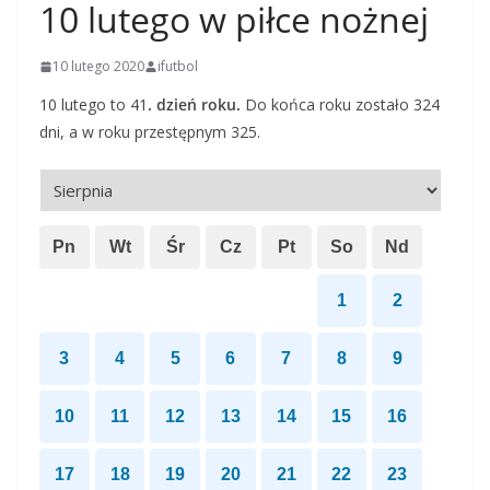
10 lutego w piłce nożnej
10 lutego 2020
ifutbol
10 lutego to 41
. dzień roku.
Do końca roku zostało 324
dni, a w roku przestępnym 325.
Pn
Wt
Śr
Cz
Pt
So
Nd
1
2
3
4
5
6
7
8
9
10
11
12
13
14
15
16
17
18
19
20
21
22
23