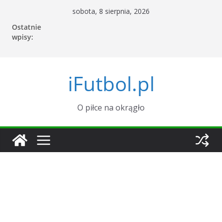
Przejdź
sobota, 8 sierpnia, 2026
do
Ostatnie
treści
wpisy:
iFutbol.pl
O piłce na okrągło