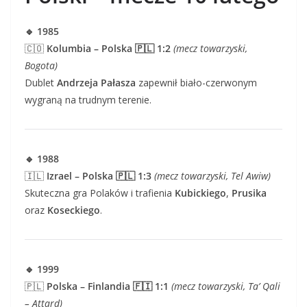
🔹 1985
🇨🇴
Kolumbia – Polska 🇵🇱 1:2
(mecz towarzyski,
Bogota)
Dublet
Andrzeja Pałasza
zapewnił biało-czerwonym
wygraną na trudnym terenie.
🔹 1988
🇮🇱
Izrael – Polska 🇵🇱 1:3
(mecz towarzyski, Tel Awiw)
Skuteczna gra Polaków i trafienia
Kubickiego
,
Prusika
oraz
Koseckiego
.
🔹 1999
🇵🇱
Polska – Finlandia 🇫🇮 1:1
(mecz towarzyski, Ta’ Qali
– Attard)