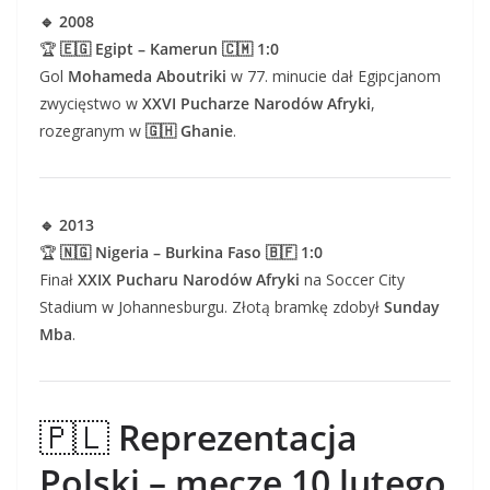
🔹 2008
🏆
🇪🇬 Egipt – Kamerun 🇨🇲 1:0
Gol
Mohameda Aboutriki
w 77. minucie dał Egipcjanom
zwycięstwo w
XXVI Pucharze Narodów Afryki
,
rozegranym w
🇬🇭 Ghanie
.
🔹 2013
🏆
🇳🇬 Nigeria – Burkina Faso 🇧🇫 1:0
Finał
XXIX Pucharu Narodów Afryki
na Soccer City
Stadium w Johannesburgu. Złotą bramkę zdobył
Sunday
Mba
.
🇵🇱
Reprezentacja
Polski – mecze 10 lutego