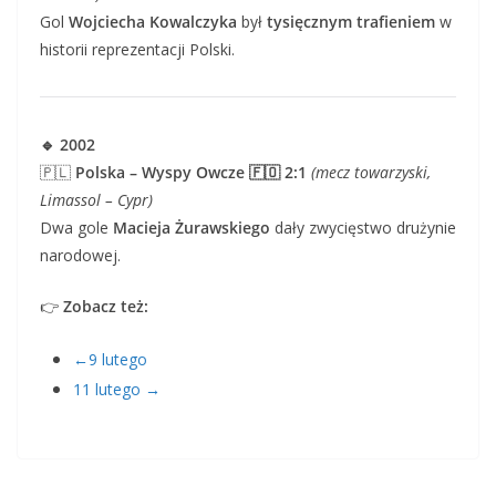
Gol
Wojciecha Kowalczyka
był
tysięcznym trafieniem
w
historii reprezentacji Polski.
🔹 2002
🇵🇱
Polska – Wyspy Owcze 🇫🇴 2:1
(mecz towarzyski,
Limassol – Cypr)
Dwa gole
Macieja Żurawskiego
dały zwycięstwo drużynie
narodowej.
👉
Zobacz też:
←9 lutego
11 lutego →