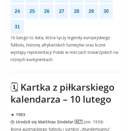
24
25
26
27
28
29
30
31
10 lutego to data, która łączy legendy europejskiego
futbolu, historię afrykańskich turniejów oraz liczne
występy reprezentacji Polski w meczach towarzyskich na
różnych kontynentach.
🗓️
Kartka z piłkarskiego
kalendarza – 10 lutego
🔹 1903
🎂
Urodził się Matthias Sindelar 🇦🇹
(zm. 1939)
Ikona austriackiego futbolu i symbol „Wunderteamu”.